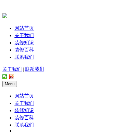
网站首页
关于我们
装修知识
装修百科
联系我们
关于我们
|
联系我们
|
Menu
网站首页
关于我们
装修知识
装修百科
联系我们