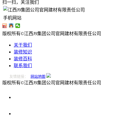
扫一扫，关注我们
手机网站
版权所有©江西J9集团公司官网建材有限责任公司
关于我们
装修知识
装修百科
联系我们
友情链接：
网站地图
版权所有©江西J9集团公司官网建材有限责任公司
0796-
2221166
在
线
留