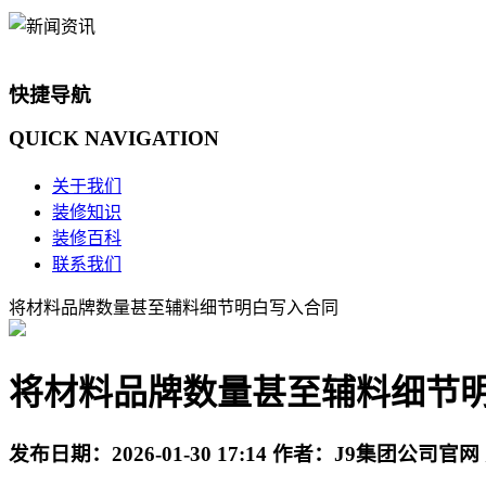
快捷导航
QUICK
NAVIGATION
关于我们
装修知识
装修百科
联系我们
将材料品牌数量甚至辅料细节明白写入合同
将材料品牌数量甚至辅料细节
发布日期：
2026-01-30 17:14
作者：
J9集团公司官网