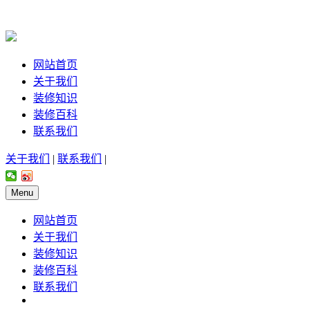
网站首页
关于我们
装修知识
装修百科
联系我们
关于我们
|
联系我们
|
Menu
网站首页
关于我们
装修知识
装修百科
联系我们