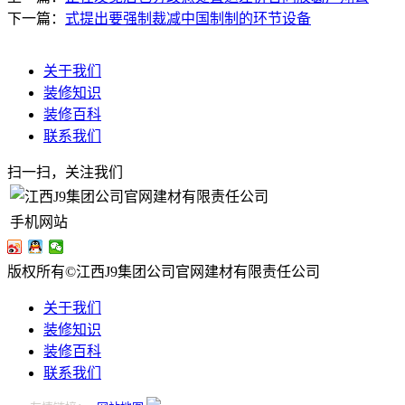
下一篇：
式提出要强制裁减中国制制的环节设备
关于我们
装修知识
装修百科
联系我们
扫一扫，关注我们
手机网站
版权所有©江西J9集团公司官网建材有限责任公司
关于我们
装修知识
装修百科
联系我们