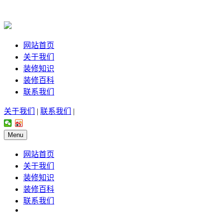
网站首页
关于我们
装修知识
装修百科
联系我们
关于我们
|
联系我们
|
Menu
网站首页
关于我们
装修知识
装修百科
联系我们