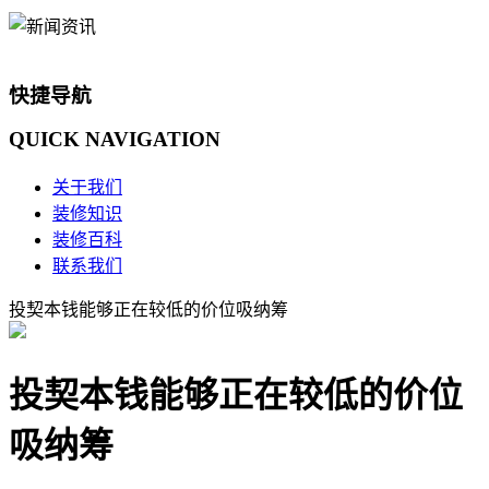
快捷导航
QUICK
NAVIGATION
关于我们
装修知识
装修百科
联系我们
投契本钱能够正在较低的价位吸纳筹
投契本钱能够正在较低的价位
吸纳筹