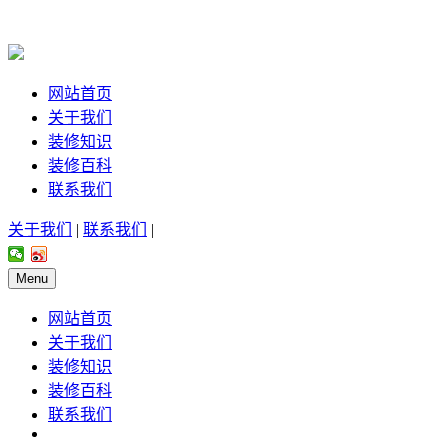
网站首页
关于我们
装修知识
装修百科
联系我们
关于我们
|
联系我们
|
Menu
网站首页
关于我们
装修知识
装修百科
联系我们