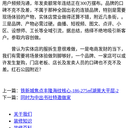
用户频频沟通，年发卖额常年连结正在300万摆布。品牌的口
碑不克不及差，不属于那种全国出名的连锁品牌，特别是需要
现场体验的产物，实体店营业做得还算不错，附近几条街，。
三是品牌、产物必需过硬。曲播、短视频、图文、点评、小
区、设想师、工长等全域引流，据总结，络绎不绝地吸引新客
户。参取内容创做。
曾认为实体店的服拆生意很难做，一是电商发财的当下，
我们有需要将场景体验做到脚够好，一个品牌、一家店可以或
许发生复购，门店老板、店长及发卖人员的口碑也不克不及
差。红石公园附近？
上一篇：
铁新城焦点丰隆海纹核心-186-275㎡湖景大平层-2
下一篇：
同时为中出书社特邀做家
关于我们
装修知识
装修百科