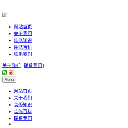
网站首页
关于我们
装修知识
装修百科
联系我们
关于我们
|
联系我们
|
Menu
网站首页
关于我们
装修知识
装修百科
联系我们