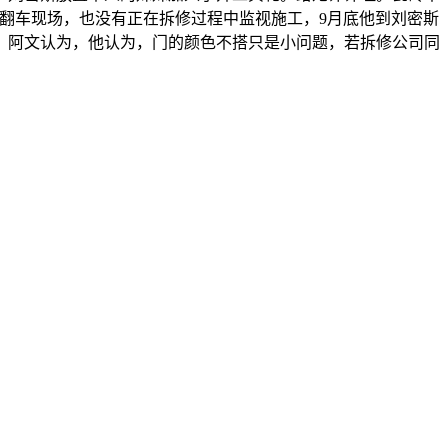
翻车现场，也没有正在拆修过程中监视施工，9月底他到刘密斯
。阿文认为，他认为，门的颜色不搭只是小问题，若拆修公司同