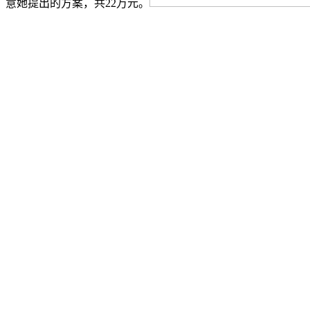
意她提出的方案，共22万元。