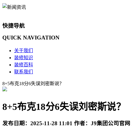
快捷导航
QUICK
NAVIGATION
关于我们
装修知识
装修百科
联系我们
8+5布克18分6失误刘密斯说？
8+5布克18分6失误刘密斯说？
发布日期：
2025-11-28 11:01
作者：
J9集团公司官网