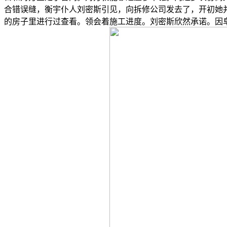
合错误缝，衡宇仆人刘密斯引见，向拆修公司发去了，开初她
的房子里进行过查看。领会着施工进度。刘密斯欣然承诺。因