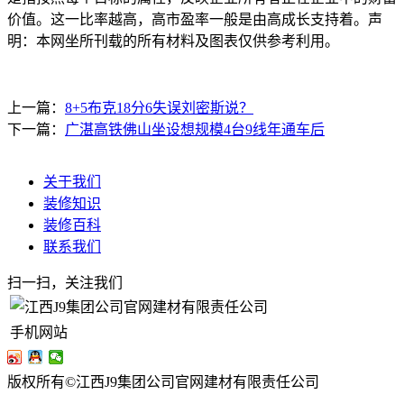
价值。这一比率越高，高市盈率一般是由高成长支持着。声
明：本网坐所刊载的所有材料及图表仅供参考利用。
上一篇：
8+5布克18分6失误刘密斯说？
下一篇：
广湛高铁佛山坐设想规模4台9线年通车后
关于我们
装修知识
装修百科
联系我们
扫一扫，关注我们
手机网站
版权所有©江西J9集团公司官网建材有限责任公司