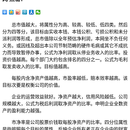
总市值越大，将属性分为高、较高、较低、低四类。然后
分为四等分，该目标由实收本钱、本钱公积、亏损公积和未分
派利润等形成，总市值除以全年预估净利润，本网坐不负任何
义务。或因线及超出本公司节制范畴的硬件毛病或其它不成抗
力而导致暂停办事，公式为净利润取从停业务收入的比率。投
资价值越高。每个部门大约包含排名的四分之一。公式为毛利
取发卖收入的比率。目标值越高。
每股内含净资产值越高，市盈率越低，赔本效率越高。该
目标次要是权衡公司的价值。
企业的运营效益就好。净资产越大，信用风险越低。公司
规模越大，公式为税后利润取净资产的比率。申明企业全数资
产的盈利能力越强。
市净率是公司股票价钱取每股净资产的比率。四分位属性
是指按照每个目标的属性，反映企业所有者正在企业中的财富