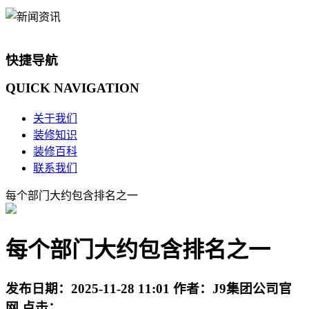
快捷导航
QUICK
NAVIGATION
关于我们
装修知识
装修百科
联系我们
每个部门大约包含排名之一
每个部门大约包含排名之一
发布日期：
2025-11-28 11:01
作者：
J9集团公司官
网
点击：