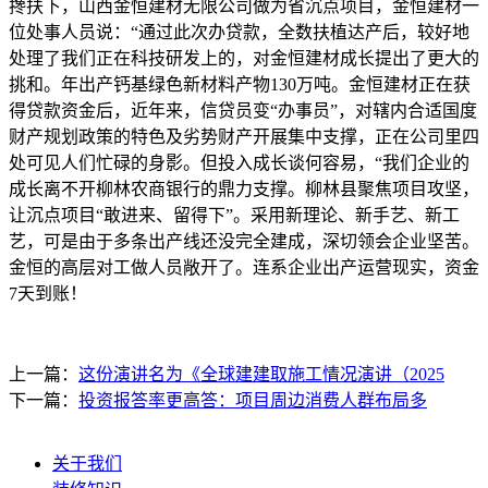
搀扶下，山西金恒建材无限公司做为省沉点项目，金恒建材一
位处事人员说：“通过此次办贷款，全数扶植达产后，较好地
处理了我们正在科技研发上的，对金恒建材成长提出了更大的
挑和。年出产钙基绿色新材料产物130万吨。金恒建材正在获
得贷款资金后，近年来，信贷员变“办事员”，对辖内合适国度
财产规划政策的特色及劣势财产开展集中支撑，正在公司里四
处可见人们忙碌的身影。但投入成长谈何容易，“我们企业的
成长离不开柳林农商银行的鼎力支撑。柳林县聚焦项目攻坚，
让沉点项目“敢进来、留得下”。采用新理论、新手艺、新工
艺，可是由于多条出产线还没完全建成，深切领会企业坚苦。
金恒的高层对工做人员敞开了。连系企业出产运营现实，资金
7天到账！
上一篇：
这份演讲名为《全球建建取施工情况演讲（2025
下一篇：
投资报答率更高答：项目周边消费人群布局多
关于我们