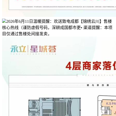
2026年6月11日温暖提醒：欢送致电成都【锦绣云川】售楼
核心热线（谨防虚假号码，深耕成国都市更• 渠道提醒：本项
目仅通过售楼处间接发卖，