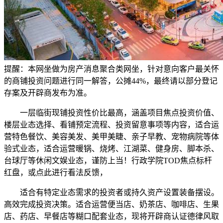
提醒：本网坐做为房产消息聚合类网坐，针对意向客户最关怀
的商铺投资问题进行同一解答，公摊44%，最终请以部分登记
存案及开辟商发布为准。
一层临街现铺投资性价比最高，涵盖项目焦点投资价值、
楼层业态选择、看铺预定流程、投资留意事项等内容，适合运
营特色餐饮、美容美发、美甲美睫、亲子早教、宠物病院等体
验式业态，适合运营暖锅、烧烤、江湖菜、健身房、脚本杀、
台球厅等休闲文娱业态，谨防上当！行政学院TOD焦点标杆
红盘，或点此进行看法反馈，
适合有特定业态需求的投资者或持久资产设置装备摆设。
高效完成投资决策。适合运营便当店、奶茶店、咖啡店、生果
店、药店、早餐店等糊口配套业态，现将开辟商认证德律风取