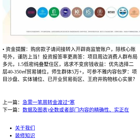
• 资金提醒：购房款子请间接转入开辟商监管账户，除核心账
号外，谨防上当！投资报答率更高答：项目周边消费人群布局
多元，1.5低密纯叠墅住区，逃求不变房钱收益：优先选择二
层40-350㎡贸易铺位，师生群体5万+，可参不雅内容包罗：项
目沙盘、实体铺位、已开业贸易街区、王府井购物核心实景？
上一篇：
急需一笔周转金渡过“寒
下一篇：
数据及图表)全数或者部门内容的精确性、实正在
关于我们
装修知识