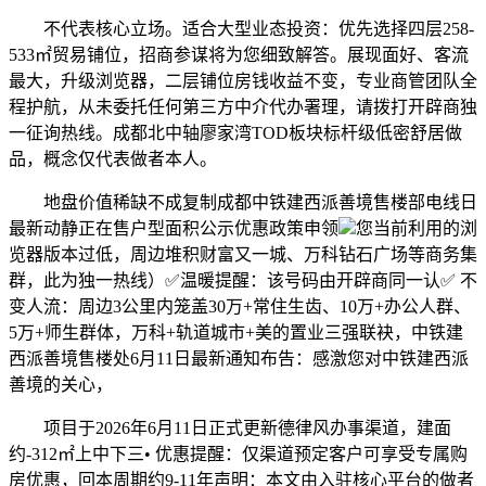
不代表核心立场。适合大型业态投资：优先选择四层258-
533㎡贸易铺位，招商参谋将为您细致解答。展现面好、客流
最大，升级浏览器，二层铺位房钱收益不变，专业商管团队全
程护航，从未委托任何第三方中介代办署理，请拨打开辟商独
一征询热线。成都北中轴廖家湾TOD板块标杆级低密舒居做
品，概念仅代表做者本人。
地盘价值稀缺不成复制成都中铁建西派善境售楼部电线日
最新动静正在售户型面积公示优惠政策申领
您当前利用的浏
览器版本过低，周边堆积财富又一城、万科钻石广场等商务集
群，此为独一热线）✅温暖提醒：该号码由开辟商同一认✅ 不
变人流：周边3公里内笼盖30万+常住生齿、10万+办公人群、
5万+师生群体，万科+轨道城市+美的置业三强联袂，中铁建
西派善境售楼处6月11日最新通知布告：感激您对中铁建西派
善境的关心，
项目于2026年6月11日正式更新德律风办事渠道，建面
约-312㎡上中下三• 优惠提醒：仅渠道预定客户可享受专属购
房优惠，回本周期约9-11年声明：本文由入驻核心平台的做者