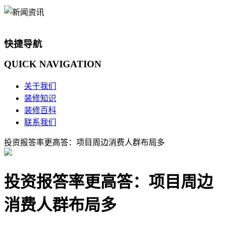
快捷导航
QUICK
NAVIGATION
关于我们
装修知识
装修百科
联系我们
投资报答率更高答：项目周边消费人群布局多
投资报答率更高答：项目周边
消费人群布局多