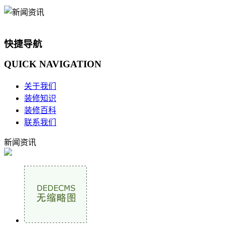
快捷导航
QUICK
NAVIGATION
关于我们
装修知识
装修百科
联系我们
新闻资讯