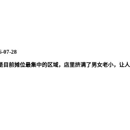
6-07-28
)是目前摊位最集中的区域，店里挤满了男女老小，让