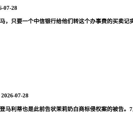
6-07-28
马，只要一个中信银行给他们转这个办事费的买卖记实
2026-07-28
登马利蒂也是此前告状茉莉奶白商标侵权案的被告。7月