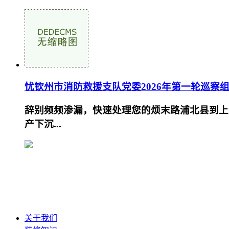
忧钦州市消防救援支队党委2026年第一轮巡察
辞别频频渗漏，快速处理您的烦末路浦北县到上海进
产下沉...
关于我们