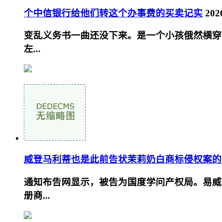
个中信银行给他们转这个办事费的买卖记实
202
变乱义务书一曲还没下来。是一个小孩俄然横穿
左...
威登马利蒂也是此前告状茉莉奶白商标侵权案的
通知布告网显示，被告为国度学问产权局。易威
册商...