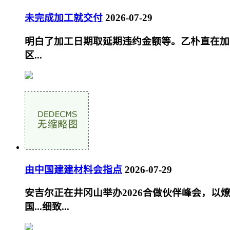
未完成加工就交付
2026-07-29
明白了加工日期取延期违约金额等。乙朴直在加
区...
由中国建建材料会指点
2026-07-29
安吉尔正在井冈山举办2026合做伙伴峰会，以燎
国...细致...