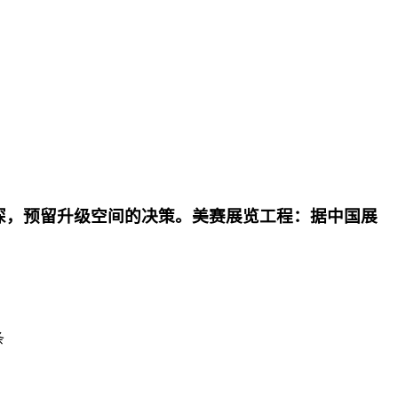
深，预留升级空间的决策。美赛展览工程：据中国展
条