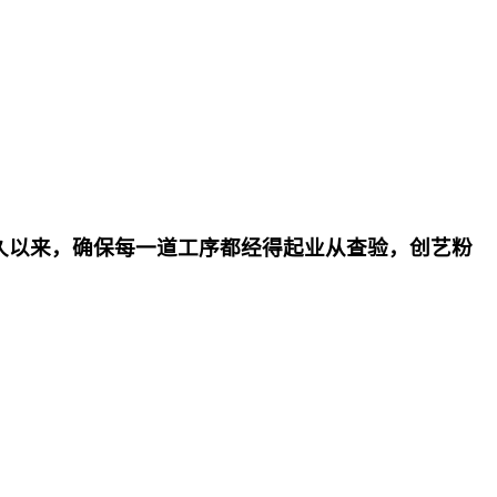
久以来，确保每一道工序都经得起业从查验，创艺粉