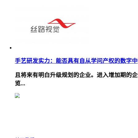
手艺研发实力：能否具有自从学问产权的数字中
且将来有明白升级规划的企业。进入增加期的企
览...