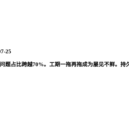
07-25
问题占比跨越70%。工期一拖再拖成为屡见不鲜。持