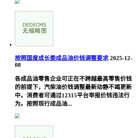
按照国度成长委成品油价钱调整要求
2025-12-
08
各成品油零售企业可正在不跨越最高零售价钱
的前提下，汽柴油价钱调整最新动静不竭更新
中。消费者可通过12315平台举报价钱违法行
为。按照现行成品油...