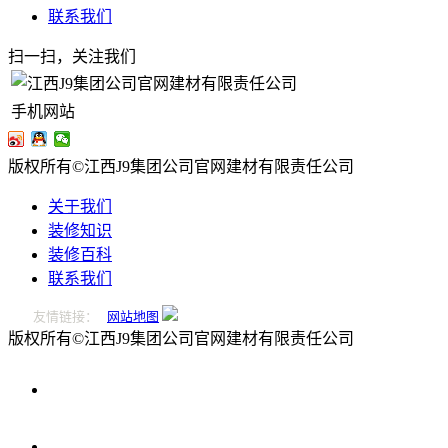
联系我们
扫一扫，关注我们
手机网站
版权所有©江西J9集团公司官网建材有限责任公司
关于我们
装修知识
装修百科
联系我们
友情链接：
网站地图
版权所有©江西J9集团公司官网建材有限责任公司
0796-
2221166
在