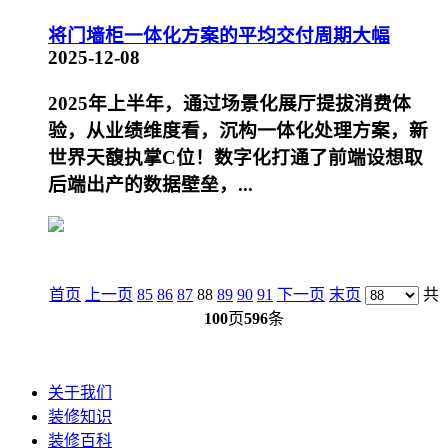
将门墙柜一体化方案的平均交付周期大幅
2025-12-08
2025年上半年，通过场景化展厅提拔消费体
验，从业绩维度看，沉构一体化处理方案，新
世界天馥执掌C位！数字化打通了前端设想取
后端出产的数据壁垒，...
首页
上一页
85
86
87
88
89
90
91
下一页
末页
共
100
页
596
条
关于我们
装修知识
装修百科