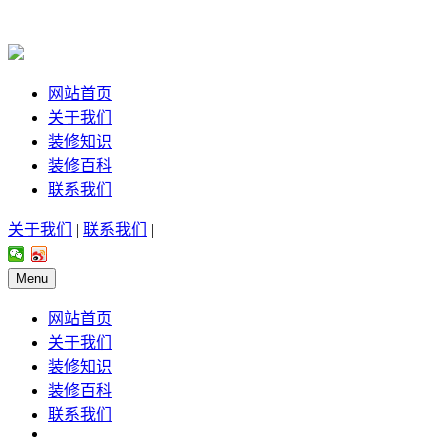
网站首页
关于我们
装修知识
装修百科
联系我们
关于我们
|
联系我们
|
Menu
网站首页
关于我们
装修知识
装修百科
联系我们